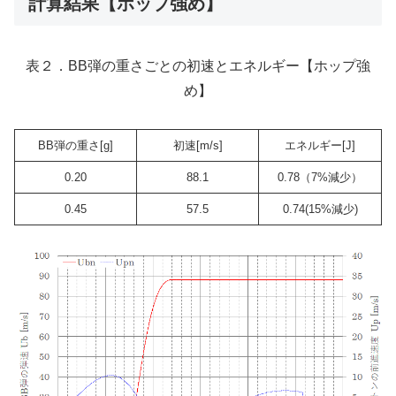
計算結果【ホップ強め】
表２．BB弾の重さごとの初速とエネルギー【ホップ強
め】
BB弾の重さ[g]
初速[m/s]
エネルギー[J]
0.20
88.1
0.78（7%減少）
0.45
57.5
0.74(15%減少)