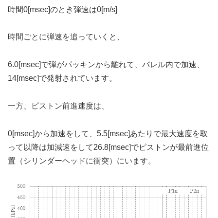
時間0[msec]のとき弾速は0[m/s]
時間ごとに弾速を追っていくと、
6.0[msec]で弾がパッキンから離れて、バレル内で加速、
14[msec]で発射されています。
一方、ピストン前進速度は、
0[msec]から加速をして、5.5[msec]あたりで最大速度を取
って以降は加減速をして26.8[msec]でピストンが最前進位
置（シリンダーヘッドに衝突）にいます。