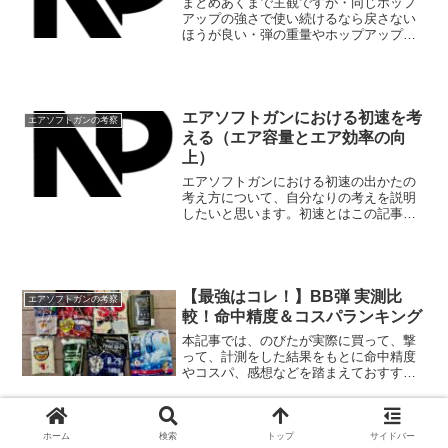
まとめあくまで主観ですが・同じホップ
アップの強さで使い続けるなら戻さない
ほうが良い・弾の重量やホップアップの
強さを変えるなら戻したほうが良いホッ
プアップ機構とはなにかBB弾に逆回転を
かけ、BB弾を浮き上がらせる機構です。
具体的には、一般にB...
エアソフトガンにおける初速を考
エアソフトガンの考察
える（エア容量とエア効率の向
上）
エアソフトガンにおける初速の出かたの
考え方について、自分なりの考えを説明
したいと思います。初速とはこの記事で
いう初速は、銃口におけるBB弾の速度で
す。弾速計は必須だよね！おすすめは
ACETECH 高精度弾速器 AC5000！弾が
発射されるメ...
【最強はコレ！】BB弾 実測比
エアソフトガンの考察
較！命中精度＆コスパランキング
本記事では、のびたが実際に買って、撃
って、計測をした結果をもとに命中精度
やコスパ、感想などを踏まえておすすめ
のBB弾をセレクトしました！ぜひ、最後
までご覧ください！トップ写真以外に、
競技勢の声に応えて、BLS蓄光とHitCall
蓄光も追加し...
ホーム
検索
トップ
サイドバー