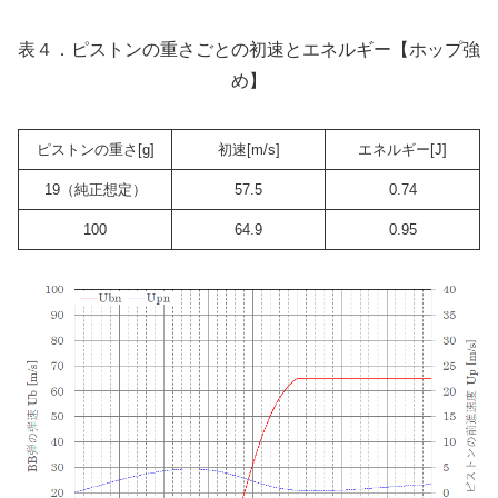
表４．ピストンの重さごとの初速とエネルギー【ホップ強
め】
ピストンの重さ[g]
初速[m/s]
エネルギー[J]
19（純正想定）
57.5
0.74
100
64.9
0.95