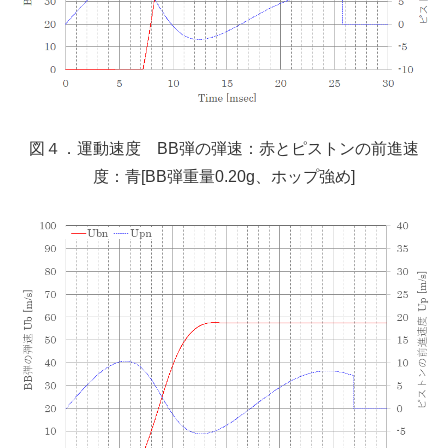
図４．運動速度 BB弾の弾速：赤とピストンの前進速
度：青[BB弾重量0.20g、ホップ強め]