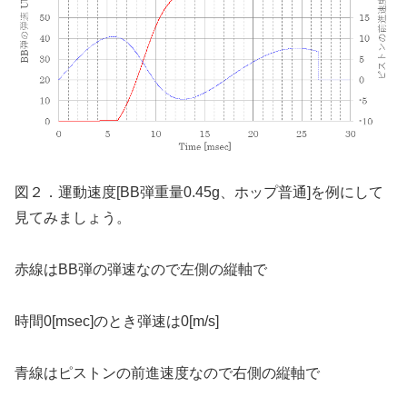
図２．運動速度[BB弾重量0.45g、ホップ普通]を例にして
見てみましょう。
赤線はBB弾の弾速なので左側の縦軸で
時間0[msec]のとき弾速は0[m/s]
青線はピストンの前進速度なので右側の縦軸で