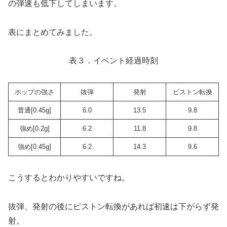
の弾速も低下してしまいます。
表にまとめてみました。
表３．イベント経過時刻
ホップの強さ
抜弾
発射
ピストン転換
普通[0.45g]
6.0
13.5
9.8
強め[0.2g]
6.2
11.8
9.8
強め[0.45g]
6.2
14.3
9.6
こうするとわかりやすいですね。
抜弾、発射の後にピストン転換があれば初速は下がらず発
射。