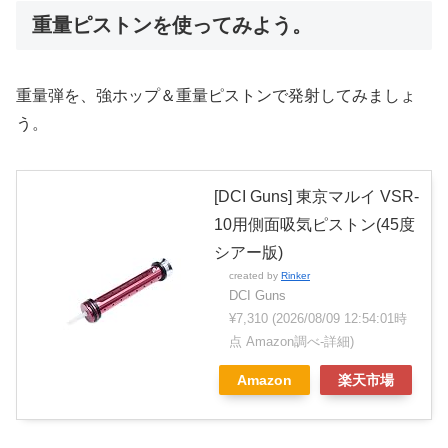
重量ピストンを使ってみよう。
重量弾を、強ホップ＆重量ピストンで発射してみましょ
う。
[DCI Guns] 東京マルイ VSR-
10用側面吸気ピストン(45度
シアー版)
created by
Rinker
DCI Guns
¥7,310
(2026/08/09 12:54:01時
点 Amazon調べ-
詳細)
Amazon
楽天市場