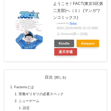
ようこそ！FACT(東京S区第
二支部)へ（１） (マンガワ
ンコミックス)
created by
Rinker
¥693
(2026/08/06 20:15:05時
点 Amazon調べ-
詳細)
Kindle
Amazon
楽天市場
目次
Factorioとは
実働ギリギリの必要スペック
ニューゲーム
設定