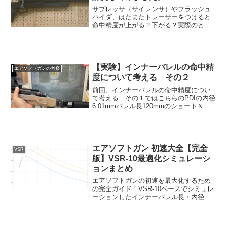
サプレッサ（サイレンサ）やフラッシュ
ハイダ、はたまたトレーサーをつけると
命中精度が上がる？下がる？実際のとこ
ろどうなのか、簡単に計測してみまし
た。今回は簡易計測です。私のVSRのセ
ッティングも細かく書いてあるのでよか
ったらご覧ください！まと...
【実験】インナーバレルの命中精
エアソフトガンの考察
度について考える その２
前回、インナーバレルの命中精度につい
て考える その１ではこちらのPDIの内径
6.01mmバレル長120mmのショート＆タ
イトバレルで当たるのか。の実験をしま
した。結果は、それなりのグルーピング
がでたので影響はほとんどないと結論付
けました。今...
エアソフトガン 初速大全【完全
VSR
版】VSR-10最適化シミュレーシ
ョンまとめ
エアソフトガンの初速を最大化するため
の完全ガイド！VSR-10ベースでシミュレ
ーションしたインナーバレル長・内径、
ピストン重量、加速ポート、シリンダー
内径などの影響を弾重さ別に徹底解説。
初速を上げる最適セッティングの指針が