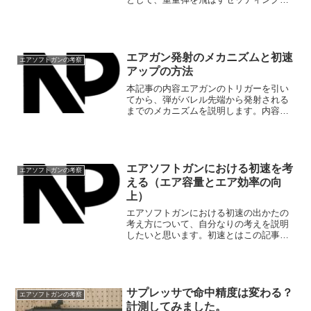
机上チューンをして検討をしていきま
す。また、毎度のことながら、自分でも
やってて難しくてわからなくなるので参
考程度にお願い...
エアガン発射のメカニズムと初速
エアソフトガンの考察
アップの方法
本記事の内容エアガンのトリガーを引い
てから、弾がバレル先端から発射される
までのメカニズムを説明します。内容に
ついては、エアコッキングガンと電動ガ
ンのエアガンの話をします。弾が発射さ
れるまでに必要な空気の量や発射タイミ
ングとピストンの最前進時...
エアソフトガンにおける初速を考
エアソフトガンの考察
える（エア容量とエア効率の向
上）
エアソフトガンにおける初速の出かたの
考え方について、自分なりの考えを説明
したいと思います。初速とはこの記事で
いう初速は、銃口におけるBB弾の速度で
す。弾速計は必須だよね！おすすめは
ACETECH 高精度弾速器 AC5000！弾が
発射されるメ...
サプレッサで命中精度は変わる？
エアソフトガンの考察
計測してみました。