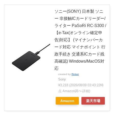
ソニー(SONY) 日本製 ソニ
ー 非接触ICカードリーダー/
ライター PaSoRi RC-S300 /
【e-Tax(オンライン確定申
告)対応】 (マイナンバーカ
ード対応 マイナポイント 行
政手続き 交通系ICカード残
高確認) Windows/MacOS対
応
created by
Rinker
Sony
¥3,218
(2026/08/09 03:43:22時
点 Amazon調べ-
詳細)
Amazon
楽天市場