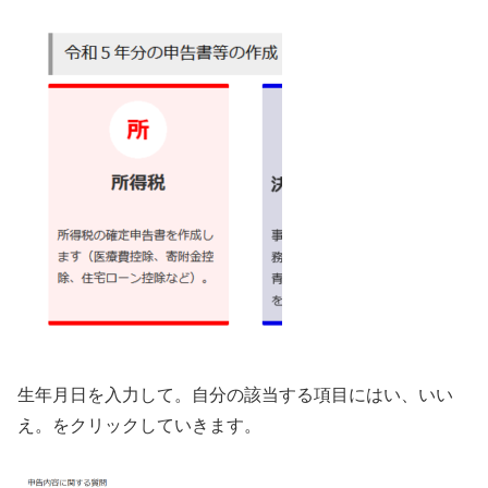
生年月日を入力して。自分の該当する項目にはい、いい
え。をクリックしていきます。