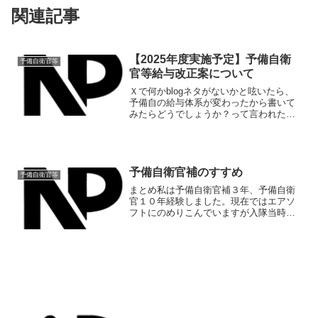
関連記事
【2025年度実施予定】予備自衛
予備自衛官等
官等給与改正案について
Ｘで何かblogネタがないかと呟いたら、
予備自の給与体系が変わったから書いて
みたらどうでしょうか？って言われたの
で調べてみました！調べてみたらびっく
り、超大幅改定です。これから予備自衛
官等になる方、ぜひご覧ください。予備
自衛官等の給与体系見...
予備自衛官補のすすめ
予備自衛官等
まとめ私は予備自衛官補３年、予備自衛
官１０年経験しました。現在ではエアソ
フトにのめりこんでいますが入隊当時は
そういうのはなく、予備自補に関しては
自衛隊が何してるのかわかなくて気にな
ったから入隊してみました。予備自補・
予備自やったけど結局よく...