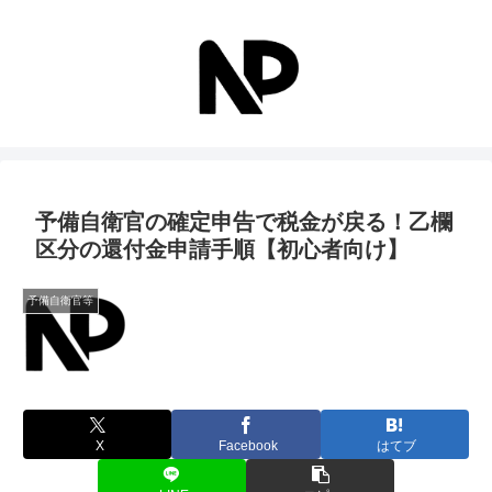
予備自衛官の確定申告で税金が戻る！乙欄
区分の還付金申請手順【初心者向け】
予備自衛官等
X
Facebook
はてブ